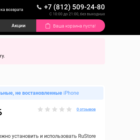
+7 (812) 509-24-80
ка возврата
С 10:00 до 21:00, без выходных
Акции
Ваша корзина пуста!
гу.
льные, не востановленные
iPhone
0 отзывов
Б
ожно установить и использовать RuStore