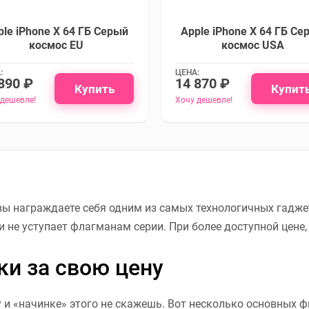
ple iPhone X 64 ГБ Серый
Apple iPhone X 64 ГБ Се
космос EU
космос USA
:
ЦЕНА:
890 ₽
14 870 ₽
Купить
Купит
 дешевле!
Хочу дешевле!
 вы награждаете себя одним из самых технологичных гадж
 не уступает флагманам серии. При более доступной цене,
ки за свою цену
у и «начинке» этого не скажешь. Вот несколько основных 