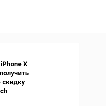
 iPhone X
получить
ю
скидку
tch