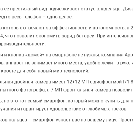
 а ее престижный вид подчеркивает статус владельца. Ди
удто весь телефон – одно целое.
из которых отвечают за эффективность и автономность, а 2
 4, что позволит экономить заряд батареи. При интенсив
 производительности.
и и кнопка «домой» на смартфоне не нужны: компания App
в, аппарат не занимает много места, удобно лежит в руке
откроете для себя новый мир технологий.
ьная двойная камера имеет 12+12 МП с диафрагмой f/1.8 
опытного фотографа, а 7 МП фронтальная камера позволит
ь, но это тот самый смартфон, который можно купить для
учания и гарантирует удовольствие от любимых треков.
тков пальцев – смартфон узнает вас по вашему лицу. Прост