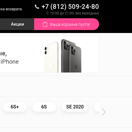
+7 (812) 509-24-80
ка возврата
С 10:00 до 21:00, без выходных
Акции
Ваша корзина пуста!
ые,
iPhone
6S+
6S
SE 2020
SE