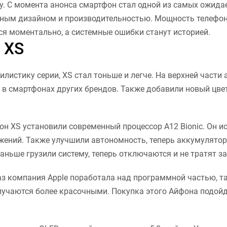
есу. С момента анонса смартфон стал одной из самых ожид
нным дизайном и производительностью. Мощность телефо
ся моментально, а системные ошибки станут историей.
 XS
листику серии, XS стал тоньше и легче. На верхней части 
 в смартфонах других брендов. Также добавили новый цвет
 XS установили современный процессор A12 Bionic. Он исп
ений. Также улучшили автономность, теперь аккумулятор
аньше грузили систему, теперь отключаются и не тратят з
аз компания Apple поработала над программной частью, т
учаются более красочными. Покупка этого Айфона подойде