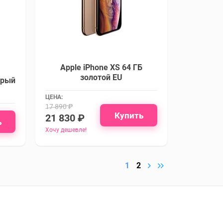
Apple iPhone XS 64 ГБ
золотой EU
ерый
ЦЕНА:
17 890 ₽
Купить
21 830 ₽
ь
Хочу дешевле!
1
2