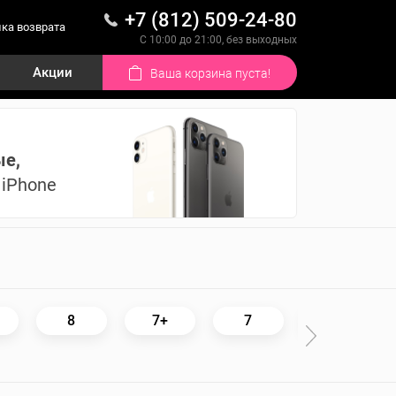
+7 (812) 509-24-80
ка возврата
С 10:00 до 21:00, без выходных
Акции
Ваша корзина пуста!
ые,
iPhone
8
7+
7
6S+