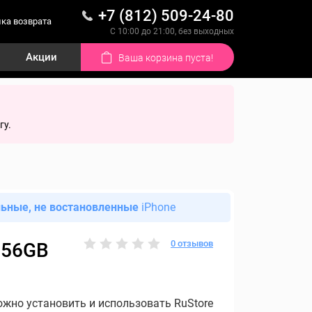
+7 (812) 509-24-80
ка возврата
С 10:00 до 21:00, без выходных
Акции
Ваша корзина пуста!
гу.
льные, не востановленные
iPhone
0 отзывов
 256GB
ожно установить и использовать RuStore