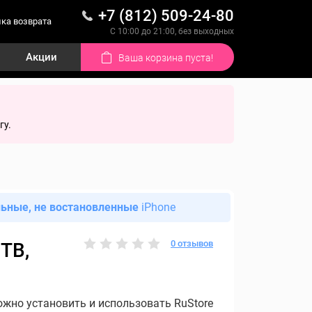
+7 (812) 509-24-80
ка возврата
С 10:00 до 21:00, без выходных
Акции
Ваша корзина пуста!
гу.
льные, не востановленные
iPhone
0 отзывов
1TB,
ожно установить и использовать RuStore