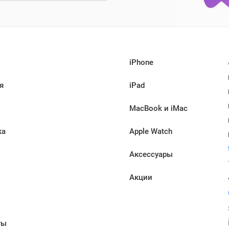
iPhone
я
iPad
MacBook и iMac
ка
Apple Watch
Аксессуары
Акции
ы
ты