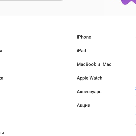
iPhone
я
iPad
MacBook и iMac
ка
Apple Watch
Аксессуары
Акции
ы
ты