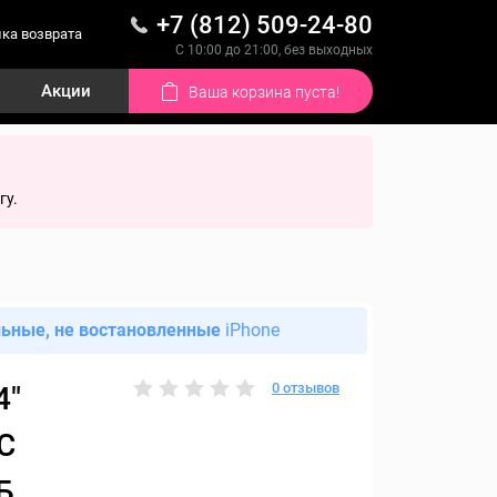
+7 (812) 509-24-80
ка возврата
С 10:00 до 21:00, без выходных
Акции
Ваша корзина пуста!
гу.
льные, не востановленные
iPhone
0 отзывов
4"
C
Б