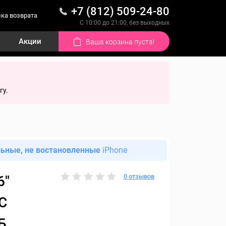
+7 (812) 509-24-80
ка возврата
С 10:00 до 21:00, без выходных
Акции
Ваша корзина пуста!
гу.
льные, не востановленные
iPhone
0 отзывов
6"
C
Б