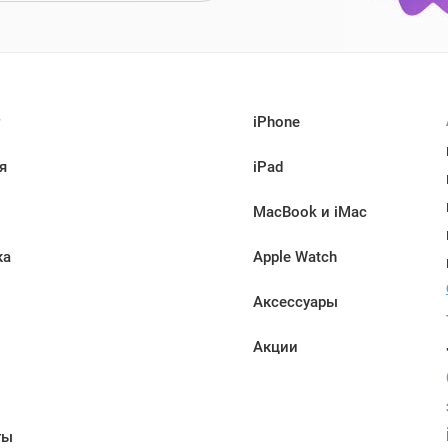
iPhone
я
iPad
MacBook и iMac
ка
Apple Watch
Аксессуары
Акции
ы
ты