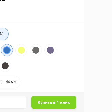
M/L
46 мм