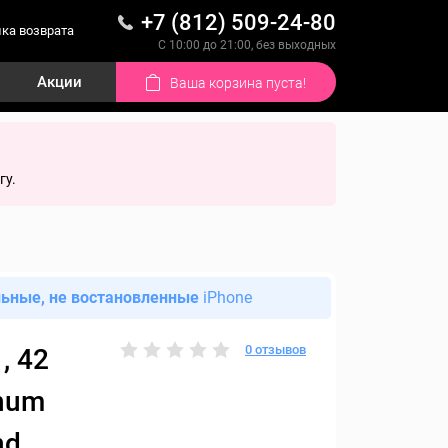
+7 (812) 509-24-80
ка возврата
С 10:00 до 21:00, без выходных
Акции
Ваша корзина пуста!
гу.
льные, не востановленные
iPhone
0 отзывов
, 42
inum
nd