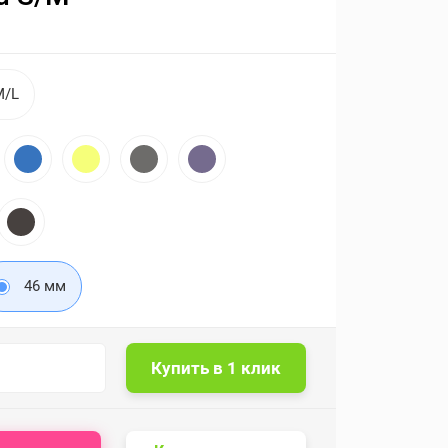
M/L
46 мм