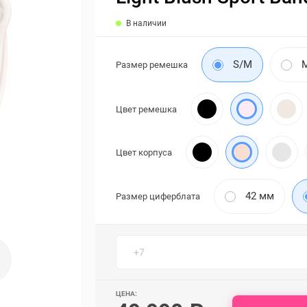
В наличии
S/M
Размер ремешка
Цвет ремешка
Цвет корпуса
42 мм
Размер циферблата
ЦЕНА: