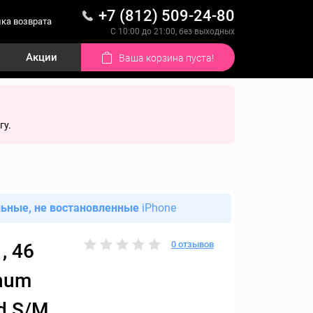
+7 (812) 509-24-80
ка возврата
С 10:00 до 21:00, без выходных
Акции
Ваша корзина пуста!
гу.
льные, не востановленные
iPhone
0 отзывов
, 46
inum
nd S/M