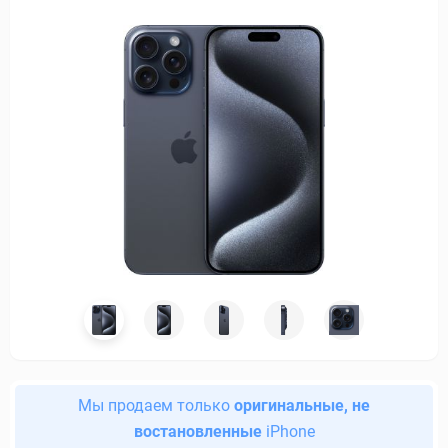
Мы продаем только
оригинальные, не
востановленные
iPhone