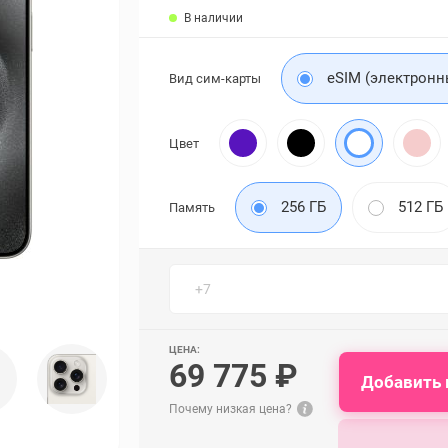
В наличии
eSIM (электронн
Вид сим-карты
Цвет
256 ГБ
512 ГБ
Память
ЦЕНА:
69 775 ₽
Добавить 
Почему низкая цена?