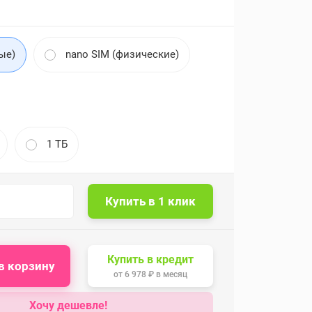
ые)
nano SIM (физические)
1 ТБ
Купить в кредит
в корзину
от
6 978 ₽
в месяц
Хочу дешевле!