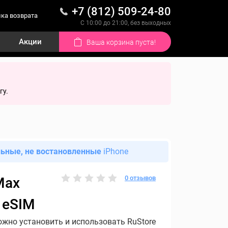
+7 (812) 509-24-80
ка возврата
С 10:00 до 21:00, без выходных
Акции
Ваша корзина пуста!
гу.
льные, не востановленные
iPhone
0 отзывов
Max
 eSIM
ожно установить и использовать RuStore