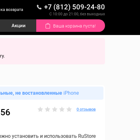
+7 (812) 509-24-80
ка возврата
С 10:00 до 21:00, без выходных
Акции
Ваша корзина пуста!
гу.
льные, не востановленные
iPhone
0 отзывов
256
ожно установить и использовать RuStore