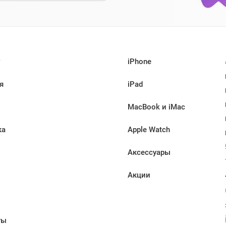
iPhone
я
iPad
MacBook и iMac
ка
Apple Watch
Аксессуары
Акции
ы
ты